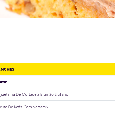
ANCHES
ome
guetinha De Mortadela E Limão Siciliano
irute De Kafta Com Versamix