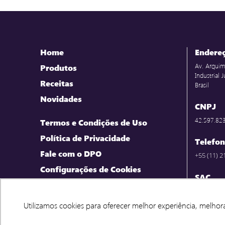
Home
Endere
Av. Arquim
Produtos
Industrial
Receitas
Brasil
Novidades
CNPJ
42.597.82
Termos e Condições de Uso
Política de Privacidade
Telefo
Fale com o DPO
+55 (11) 
Configurações de Cookies
SAC
0800-701-
Sábado 7h
Utilizamos cookies para oferecer melhor experiência, melhor
Utilizamos cookies para oferecer melhor experiência, melhor