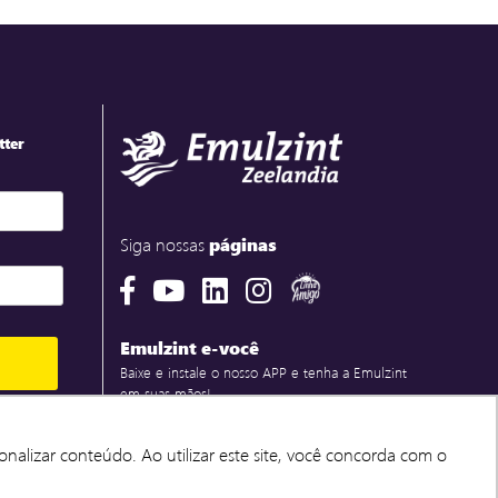
tter
Siga nossas
páginas
Emulzint e-você
Baixe e instale o nosso APP e tenha a Emulzint
em suas mãos!
ções de
SPAM.
nalizar conteúdo. Ao utilizar este site, você concorda com o
nalizar conteúdo. Ao utilizar este site, você concorda com o
utilizados para