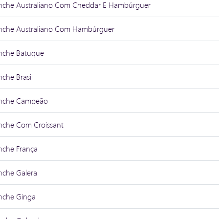
nche Australiano Com Cheddar E Hambúrguer
nche Australiano Com Hambúrguer
nche Batuque
nche Brasil
nche Campeão
nche Com Croissant
nche França
nche Galera
nche Ginga