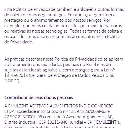
Esta Política de Privacidade também é aplicável a outras formas
de coleta de dados pessoais pela Emulzint que permitem a
prestação ou o aprimoramento dos nossos serviços. Por
exemplo, podemos coletar informações por meio de parceiros
ou relativas às nossas tecnologias. Todas as formas de coleta e
os usos dos seus dados pessoais estão descritos nesta Política
de Privacidade.
As práticas descritas nesta Política de Privacidade só se aplicam
ao tratamento dos seus dados pessoais no Brasil e estão
sujeitas às leis locais aplicáveis, com destaque para a Lei nº
13.709/2018 (Lei Geral de Proteção de Dados Pessoais, ou
"LGPD").
Controlador de seus dados pessoais
A EMULZINT ADITIVOS ALIMENTICIOS IND E COMERCIO
LTDA, sociedade inscrita sob o nº 42.597.823/0008-62 e
42.597.823/0001-96 com sede à Avenida Arquimedes, 50,
Distrito Industrial, CEP 13211-840, Jundiaí – SP (“
EMULZINT
”).,
é a empresa controladora dos dados pessoais tratados no