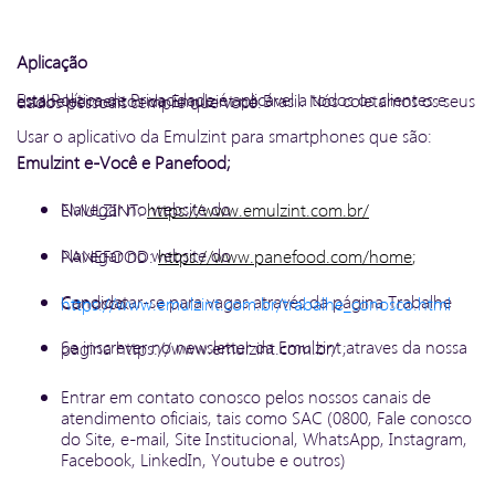
Aplicação
Esta Política de Privacidade é aplicável a todos os clientes e estabelecimentos da Emulzint no Brasil. Nós coletamos os seus dados pessoais sempre que você:
Usar o aplicativo da Emulzint para smartphones que são:
Emulzint e-Você e Panefood;
Navegar no website do EMULZINT:
https://www.emulzint.com.br/
Navegar no website do PANEFOOD:
https://www.panefood.com/home
;
Candidatar-se para vagas através da página Trabalhe Conosco:
https://www.emulzint.com.br/trabalhe_conosco.html
Se inscrever no newsletter da Emulzint atraves da nossa pagina https://www.emulzint.com.br/ ;
Entrar em contato conosco pelos nossos canais de
atendimento oficiais, tais como SAC (0800, Fale conosco
do Site, e-mail, Site Institucional, WhatsApp, Instagram,
Facebook, LinkedIn, Youtube e outros)