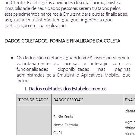
ao Cliente. Exceto pelas atividades descritas acima, existe a
possibilidade de seus dados pessoais serem tratados pelos
estabelecimentos parceiros à Emulzint para outras finalidades,
as quais a Emulzint não tem qualquer ingerência e/ou
participação em sua realização.
DADOS COLETADOS, FORMA E FINALIDADE DA COLETA
Os dados são coletados quando você insere ou submete
voluntariamente ao acessar e interagir com as
funcionalidades disponibilizadas nas páginas
administradas pela Emulzint e Aplicativos Mobile., que
inclui:
Dados coletados dos Estabelecimentos:
TIPOS DE DADOS
DADOS PESSOAIS
FINA
Identi
Razão Social
Admin
Nome Fantasia
obrig
CNPJ
página