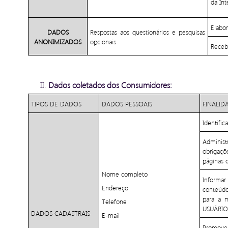
da Int
Elabor
DADOS
Respostas aos questionários e pesquisas
ANONIMIZADOS
opcionais
Recebe
Dados coletados dos Consumidores:
TIPOS DE DADOS
DADOS PESSOAIS
FINALID
Identifi
Adminis
obrigaçõ
páginas 
Nome completo
Informa
Endereço
conteúdo
para a 
Telefone
USUÁRIO
DADOS CADASTRAIS
E-mail
Promover