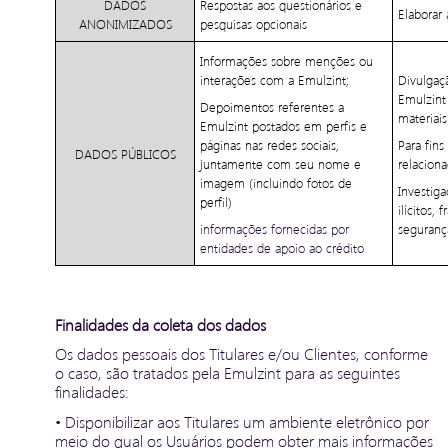
DADOS
Respostas aos questionários e
Elaborar 
ANONIMIZADOS
pesquisas opcionais
Informações sobre menções ou
interações com a Emulzint;
Divulgaç
Emulzint 
Depoimentos referentes a
materiais
Emulzint postados em perfis e
páginas nas redes sociais,
Para fins
DADOS PÚBLICOS
juntamente com seu nome e
relaciona
imagem (incluindo fotos de
Investig
perfil)
ilícitos,
informações fornecidas por
segurança
entidades de apoio ao crédito
Finalidades da coleta dos dados
Os dados pessoais dos Titulares e/ou Clientes, conforme
o caso, são tratados pela Emulzint para as seguintes
finalidades:
• Disponibilizar aos Titulares um ambiente eletrônico por
meio do qual os Usuários podem obter mais informações