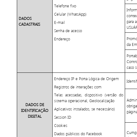
Telefone fixo
Infor
Celular (WhatsApp)
conte
DADOS
para 
E-mail
CADASTRAIS
USUÁ
Senha de acesso
Promo
Endereço
da Emu
Porta
Contr
caso s
Endereço IP e Porta Lógica de Origem
Identi
Registros de interações com
Telas acessadas, dispositivo (versão do
Admin
sistema operacional, Geolocalização
DADOS DE
obrig
Aplicativos instalados, se necessário)
IDENTIFICAÇÃO
página
DIGITAL
Session ID
Cookies
Cumpr
Dados públicos do Facebook