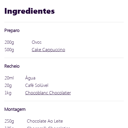
Ingredientes
Preparo
200g
Ovos
500g
Cake Cappuccino
Recheio
20ml
Água
20g
Café Solúvel
1kg
Chocoblanc Chocolatier
Montagem
250g
Chocolate Ao Leite