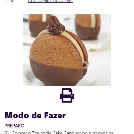
125g
Chocomilk Chocolatier
Modo de Fazer
PREPARO
01. Colocar o Zeelandia Cake Cappuccino e os ovos na