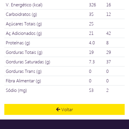
V. Energético (kcal)
326
16
Carboidratos (g)
35
12
Açúcares Totais (g)
25
Aç Adicionados (g)
21
42
Proteínas (g)
4.0
8
Gorduras Totais (g)
19
29
Gorduras Saturadas (g)
7.3
37
Gorduras Trans (g)
0
0
Fibra Alimentar (g)
0
0
Sódio (mg)
53
2
Voltar