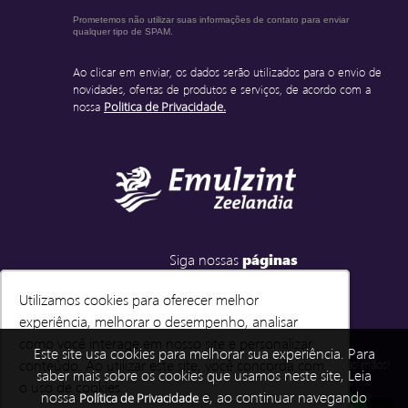
Prometemos não utilizar suas informações de contato para enviar
qualquer tipo de SPAM.
Ao clicar em enviar, os dados serão utilizados para o envio de
novidades, ofertas de produtos e serviços, de acordo com a
nossa
Politica de Privacidade.
Siga nossas
páginas
Utilizamos cookies para oferecer melhor
Utilizamos cookies para oferecer melhor
experiência, melhorar o desempenho, analisar
experiência, melhorar o desempenho, analisar
como você interage em nosso site e personalizar
como você interage em nosso site e personalizar
Emulzint e-você
Este site usa cookies para melhorar sua experiência. Para
conteúdo. Ao utilizar este site, você concorda com
conteúdo. Ao utilizar este site, você concorda com
Baixe e instale o nosso APP e tenha a Emulzint em suas mãos!
saber mais sobre os cookies que usamos neste site, Leia
o uso de cookies.
o uso de cookies.
nossa
e, ao continuar navegando
Política de Privacidade