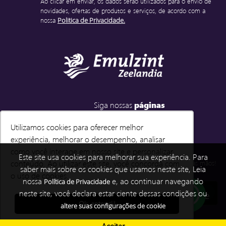
Ao clicar em enviar, os dados serão utilizados para o envio de
novidades, ofertas de produtos e serviços, de acordo com a
nossa
Politica de Privacidade.
Siga nossas
páginas
Utilizamos cookies para oferecer melhor
Utilizamos cookies para oferecer melhor
experiência, melhorar o desempenho, analisar
experiência, melhorar o desempenho, analisar
como você interage em nosso site e personalizar
como você interage em nosso site e personalizar
Emulzint e-você
Este site usa cookies para melhorar sua experiência. Para
conteúdo. Ao utilizar este site, você concorda com
conteúdo. Ao utilizar este site, você concorda com
Baixe e instale o nosso APP e tenha a Emulzint em suas mãos!
saber mais sobre os cookies que usamos neste site, Leia
o uso de cookies.
o uso de cookies.
nossa
e, ao continuar navegando
Política de Privacidade
neste site, você declara estar ciente dessas condições ou
Ok, entendi!
Ok, entendi!
altere suas configurações de cookie
Aceitar