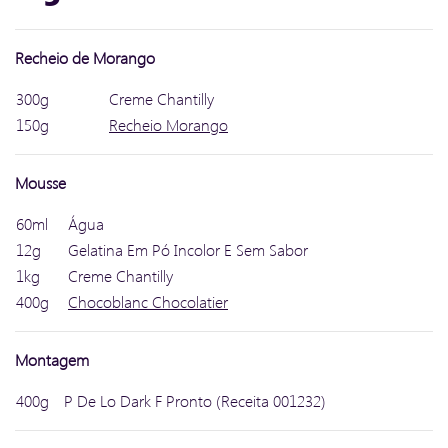
Recheio de Morango
300g
Creme Chantilly
150g
Recheio Morango
Mousse
60ml
Água
12g
Gelatina Em Pó Incolor E Sem Sabor
1kg
Creme Chantilly
400g
Chocoblanc Chocolatier
Montagem
400g
P De Lo Dark F Pronto (Receita 001232)