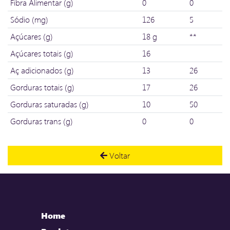
Fibra Alimentar (g)
0
0
Sódio (mg)
126
5
Açúcares (g)
18 g
**
Açúcares totais (g)
16
Aç adicionados (g)
13
26
Gorduras totais (g)
17
26
Gorduras saturadas (g)
10
50
Gorduras trans (g)
0
0
Voltar
Home