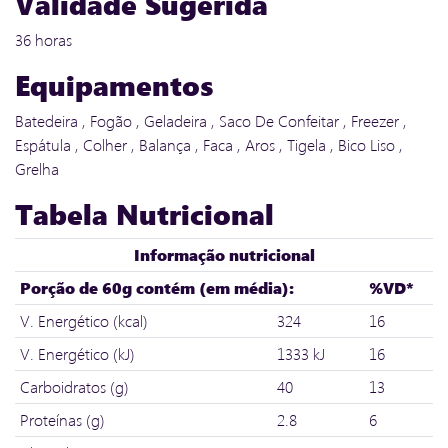
Validade Sugerida
36 horas
Equipamentos
Batedeira , Fogão , Geladeira , Saco De Confeitar , Freezer ,
Espátula , Colher , Balança , Faca , Aros , Tigela , Bico Liso ,
Grelha
Tabela Nutricional
Informação nutricional
Porção de 60g contém (em média):
%VD*
V. Energético (kcal)
324
16
V. Energético (kJ)
1333 kJ
16
Carboidratos (g)
40
13
Proteínas (g)
2.8
6