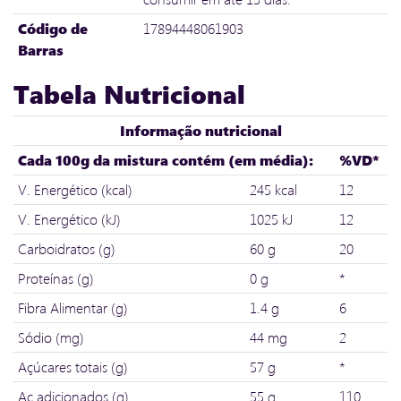
Código de
17894448061903
Barras
Tabela Nutricional
Informação nutricional
Cada 100g da mistura contém (em média):
%VD*
V. Energético (kcal)
245 kcal
12
V. Energético (kJ)
1025 kJ
12
Carboidratos (g)
60 g
20
Proteínas (g)
0 g
*
Fibra Alimentar (g)
1.4 g
6
Sódio (mg)
44 mg
2
Açúcares totais (g)
57 g
*
Aç adicionados (g)
55 g
110