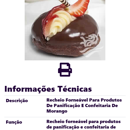
Informações Técnicas
Recheio Forneável Para Produtos
Descrição
De Panificação E Confeitaria De
Morango
Recheio forneável para produtos
Função
de panificação e confeitaria de