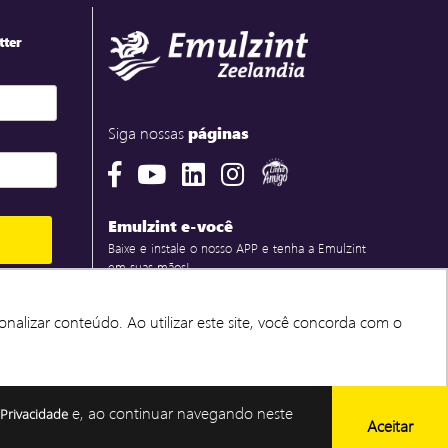
tter
Siga nossas
páginas
Emulzint e-você
Baixe e instale o nosso APP e tenha a Emulzint
em suas mãos!
ções de
SPAM.
nalizar conteúdo. Ao utilizar este site, você concorda com o
nalizar conteúdo. Ao utilizar este site, você concorda com o
utilizados para
odutos e
itica de
e, ao continuar navegando neste
 Privacidade
Aceitar