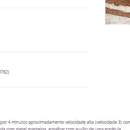
0762)
 por 4 minutos aproximadamente velocidade alta (velocidade 3) co
da com papel manteiga, espalhar com auxílio de uma espátula.