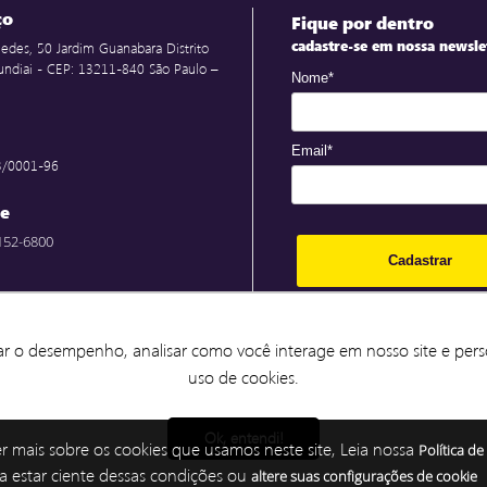
ço
Fique por dentro
cadastre-se em nossa newsle
edes, 50 Jardim Guanabara Distrito
 Jundiai - CEP: 13211-840 São Paulo –
Nome*
Email*
3/0001-96
ne
2152-6800
Cadastrar
5800 Segunda à Sexta 7h às 17h30
Prometemos não utilizar suas informa
contato para enviar qualquer tipo de 
 às 14h
ar o desempenho, analisar como você interage em nosso site e perso
ar o desempenho, analisar como você interage em nosso site e perso
uso de cookies.
uso de cookies.
Ao clicar em enviar, os dados serão 
o envio de novidades, ofertas de pr
serviços, de acordo com a nossa
Pol
Ok, entendi!
Ok, entendi!
Privacidade.
er mais sobre os cookies que usamos neste site, Leia nossa
Política de
ra estar ciente dessas condições ou
altere suas configurações de cookie