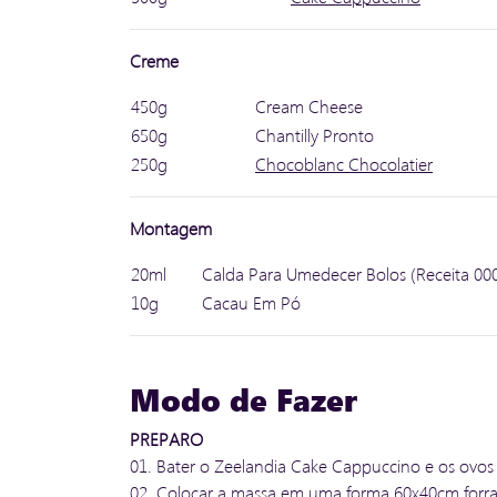
Creme
450g
Cream Cheese
650g
Chantilly Pronto
250g
Chocoblanc Chocolatier
Montagem
20ml
Calda Para Umedecer Bolos (Receita 00
10g
Cacau Em Pó
Modo de Fazer
PREPARO
01. Bater o Zeelandia Cake Cappuccino e os ovos
02. Colocar a massa em uma forma 60x40cm forra