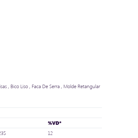
sas , Bico Liso , Faca De Serra , Molde Retangular
%VD*
235
12