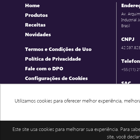
Home
Endere
Av. Arquim
Produtos
Industrial
Receitas
Brasil
Novidades
CNPJ
42.597.82
Termos e Condições de Uso
Política de Privacidade
Telefo
Fale com o DPO
+55 (11) 
Configurações de Cookies
SAC
0800-701-
Sábado 7h
Utilizamos cookies para oferecer melhor experiência, melhor
Utilizamos cookies para oferecer melhor experiência, melhor
Este site usa cookies para melhorar sua experiência. Para sab
site, você decla