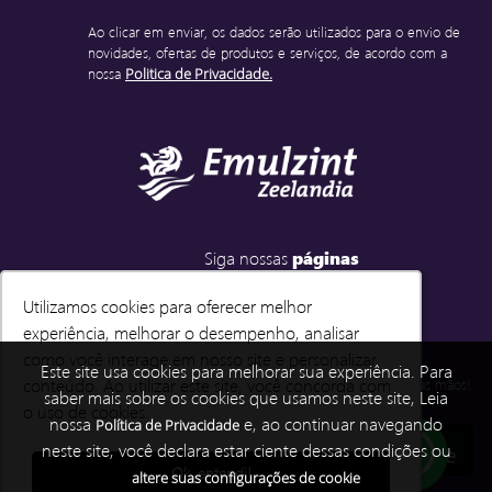
Ao clicar em enviar, os dados serão utilizados para o envio de
novidades, ofertas de produtos e serviços, de acordo com a
nossa
Politica de Privacidade.
Siga nossas
páginas
Utilizamos cookies para oferecer melhor
Utilizamos cookies para oferecer melhor
experiência, melhorar o desempenho, analisar
experiência, melhorar o desempenho, analisar
como você interage em nosso site e personalizar
como você interage em nosso site e personalizar
Emulzint e-você
Este site usa cookies para melhorar sua experiência. Para
conteúdo. Ao utilizar este site, você concorda com
conteúdo. Ao utilizar este site, você concorda com
Baixe e instale o nosso APP e tenha a Emulzint em suas mãos!
saber mais sobre os cookies que usamos neste site, Leia
o uso de cookies.
o uso de cookies.
nossa
e, ao continuar navegando
Política de Privacidade
neste site, você declara estar ciente dessas condições ou
Ok, entendi!
Ok, entendi!
altere suas configurações de cookie