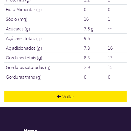
Fibra Alimentar (g)
0
0
Sódio (mg)
16
1
Açúcares (g)
7.6 g
**
Açúcares totais (g)
9.6
Aç adicionados (g)
7.8
16
Gorduras totais (g)
8.3
13
Gorduras saturadas (g)
2.9
15
Gorduras trans (g)
0
0
Voltar
Home