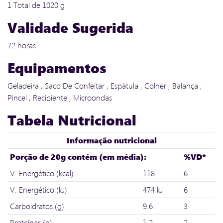
1 Total de 1020 g
Validade Sugerida
72 horas
Equipamentos
Geladeira , Saco De Confeitar , Espátula , Colher , Balança ,
Pincel , Recipiente , Microondas
Tabela Nutricional
Informação nutricional
Porção de 20g contém (em média):
%VD*
V. Energético (kcal)
118
6
V. Energético (kJ)
474 kJ
6
Carboidratos (g)
9.6
3
Proteínas (g)
1.2
2