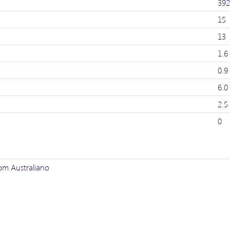
392
15
13
1.6
0.9
6.0
2.5
0
m Australiano