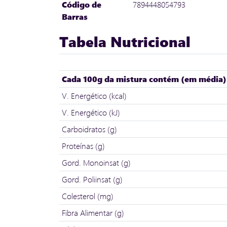
Código de
7894448054793
Barras
Tabela Nutricional
Cada 100g da mistura contém (em média)
V. Energético (kcal)
V. Energético (kJ)
Carboidratos (g)
Proteínas (g)
Gord. Monoinsat (g)
Gord. Poliinsat (g)
Colesterol (mg)
Fibra Alimentar (g)