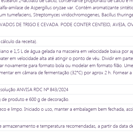
 estearoil 2-lactilato de cálcio, conservante propionato de cálcio e m
 e alfa-amilase de Aspergillus oryzae var. Contém aromatizante sintét
um tumefaciens, Streptomyces viridochromogenes, Bacillus thuringe
ADOS DE TRIGO E CEVADA. PODE CONTER CENTEIO, AVEIA, OVOS
álculo da receita).
liano e 1,5 L de água gelada na masseira em velocidade baixa por ap
ter em velocidade alta até atingir o ponto de véu. Dividir em parte
ear novamente para formato bola ou modelar em formato filão. Ume
ermentar em câmara de fermentação (32°C) por aprox 2 h. Fornear a
Resolução ANVISA RDC Nº 843/2024
 de produto e 600 g de decoração.
 seco e limpo. Iniciado o uso, manter a embalagem bem fechada, 
e armazenamento e temperatura recomendadas, a partir da data de