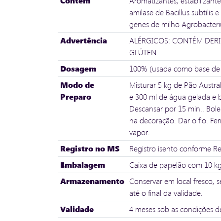
Contém
Aromatizantes, estabilizante
amilase de Bacillus subtilis
genes de milho Agrobacteri
Advertência
ALÉRGICOS: CONTÉM DERIV
GLÚTEN.
Dosagem
100% (usada como base de c
Modo de
Misturar 5 kg de Pão Austra
Preparo
e 300 ml de água gelada e ba
Descansar por 15 min.. Bol
na decoração. Dar o fio. F
vapor.
Registro no MS
Registro isento conforme 
Embalagem
Caixa de papelão com 10 kg
Armazenamento
Conservar em local fresco,
até o final da validade.
Validade
4 meses sob as condições d