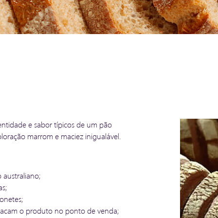
ntidade e sabor típicos de um pão
oloração marrom e maciez inigualável.
 australiano;
as;
onetes;
estacam o produto no ponto de venda;