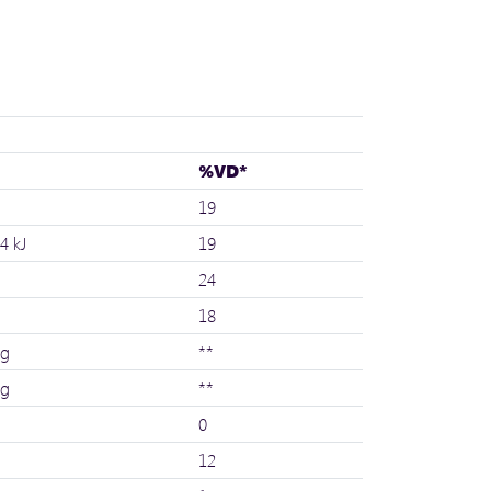
%VD*
19
4 kJ
19
24
18
 g
**
 g
**
0
12