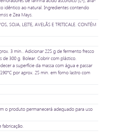
elhoradores de farinha ácido ascórbico (L-), alfa-
ico idêntico ao natural. Ingredientes contendo
nsis e Zea Mays.
, SOJA, LEITE, AVELÃS E TRITICALE. CONTÉM
rox. 3 min.. Adicionar 225 g de fermento fresco
s de 300 g. Bolear. Cobrir com plástico.
decer a superfície da massa com água e passar
 190°C por aprox. 25 min. em forno lastro com
assim o produto permanecerá adequado para uso
 fabricação.