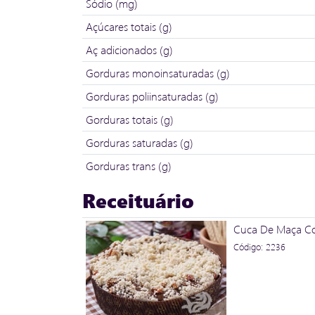
Sódio (mg)
Açúcares totais (g)
Aç adicionados (g)
Gorduras monoinsaturadas (g)
Gorduras poliinsaturadas (g)
Gorduras totais (g)
Gorduras saturadas (g)
Gorduras trans (g)
Receituário
Cuca De Maça Co
Código: 2236