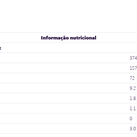
Informação nutricional
:
374
157
72
9.2
1.8
1.1
0
3.0