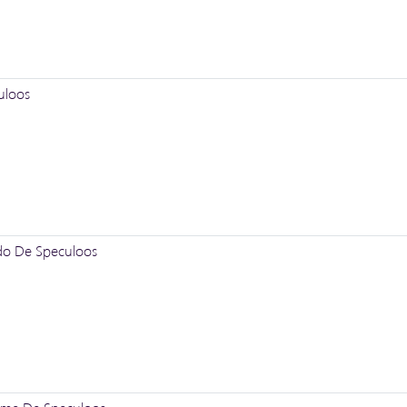
uloos
ido De Speculoos