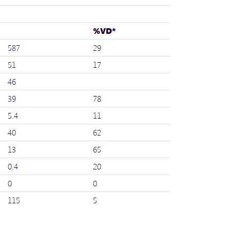
%VD*
587
29
51
17
46
39
78
5.4
11
40
62
13
65
0.4
20
0
0
115
5