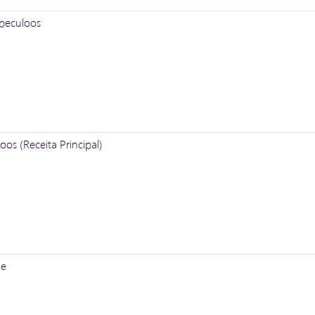
peculoos
os (Receita Principal)
me