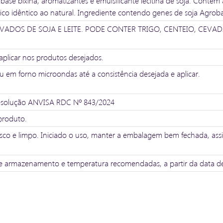
ase bixina, aromatizantes e emulsificante lecitina de soja. Contém 
co idêntico ao natural. Ingrediente contendo genes de soja Agrobac
ADOS DE SOJA E LEITE. PODE CONTER TRIGO, CENTEIO, CEVAD
aplicar nos produtos desejados.
em forno microondas até a consistência desejada e aplicar.
Resolução ANVISA RDC Nº 843/2024
produto.
resco e limpo. Iniciado o uso, manter a embalagem bem fechada, 
e armazenamento e temperatura recomendadas, a partir da data de