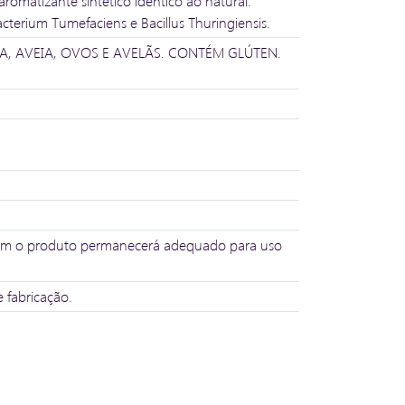
aromatizante sintético idêntico ao natural.
terium Tumefaciens e Bacillus Thuringiensis.
A, AVEIA, OVOS E AVELÃS. CONTÉM GLÚTEN.
assim o produto permanecerá adequado para uso
 fabricação.