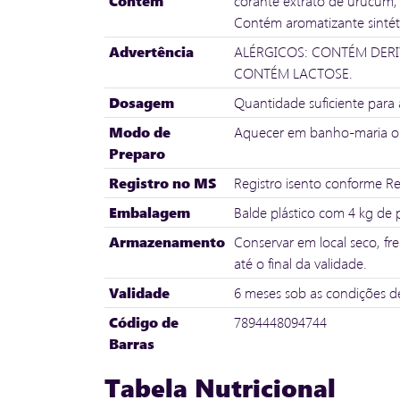
Contém
corante extrato de urucum, b
Contém aromatizante sintéti
Advertência
ALÉRGICOS: CONTÉM DERIV
CONTÉM LACTOSE.
Dosagem
Quantidade suficiente para 
Modo de
Aquecer em banho-maria ou 
Preparo
Registro no MS
Registro isento conforme 
Embalagem
Balde plástico com 4 kg de 
Armazenamento
Conservar em local seco, f
até o final da validade.
Validade
6 meses sob as condições d
Código de
7894448094744
Barras
Tabela Nutricional