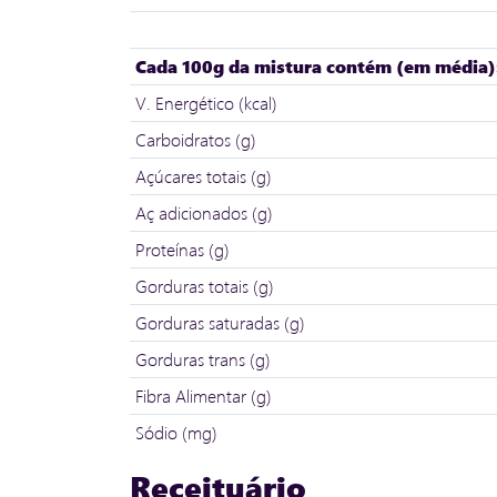
Cada 100g da mistura contém (em média)
V. Energético (kcal)
Carboidratos (g)
Açúcares totais (g)
Aç adicionados (g)
Proteínas (g)
Gorduras totais (g)
Gorduras saturadas (g)
Gorduras trans (g)
Fibra Alimentar (g)
Sódio (mg)
Receituário